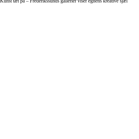
Kunst tæt på – Frederikssunds gallerier viser egnens kreative sjæl