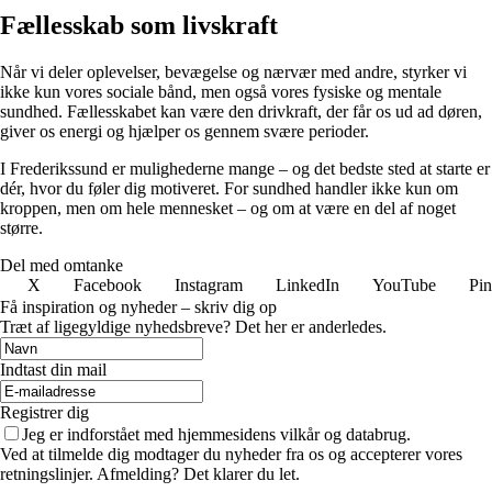
Fællesskab som livskraft
Når vi deler oplevelser, bevægelse og nærvær med andre, styrker vi
ikke kun vores sociale bånd, men også vores fysiske og mentale
sundhed. Fællesskabet kan være den drivkraft, der får os ud ad døren,
giver os energi og hjælper os gennem svære perioder.
I Frederikssund er mulighederne mange – og det bedste sted at starte er
dér, hvor du føler dig motiveret. For sundhed handler ikke kun om
kroppen, men om hele mennesket – og om at være en del af noget
større.
Del med omtanke
X
Facebook
Instagram
LinkedIn
YouTube
Pin
Få inspiration og nyheder – skriv dig op
Træt af ligegyldige nyhedsbreve? Det her er anderledes.
Indtast din mail
Registrer dig
Jeg er indforstået med hjemmesidens vilkår og databrug.
Ved at tilmelde dig modtager du nyheder fra os og accepterer vores
retningslinjer. Afmelding? Det klarer du let.