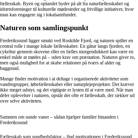
fællesskab. Byen og oplandet byder på alt fra naturfællesskaber og
idrætsforeninger til kulturelle mødesteder og frivillige initiativer, hvor
man kan engagere sig i lokalsamfundet.
Naturen som samlingspunkt
Frederikssund ligger smukt ved Roskilde Fjord, og naturen spiller en
central rolle i mange lokale fællesskaber. En gåtur langs fjorden, en
cykeltur gennem skovene eller en fælles morgendukkert kan være en
enkel måde at mødes på – uden krav om præstation. Naturen giver ro,
men også mulighed for at skabe relationer på tværs af alder og
baggrund.
Mange finder motivation i at deltage i organiserede aktiviteter som
vandregrupper, løbefællesskaber eller naturplejeprojekter. Det kræver
ikke meget udstyr, og det vigtigste er lysten til at være med. Når man
deler oplevelser i naturen, opstår der ofte et fællesskab, der rækker ud
over selve aktiviteten.
Sammen om sunde vaner – sådan hjælper familier hinanden i
Frederikssund
Fællesskab som sundhedsfaktor – find motivationen i Frederikssund