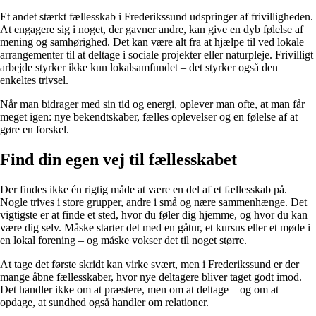
Et andet stærkt fællesskab i Frederikssund udspringer af frivilligheden.
At engagere sig i noget, der gavner andre, kan give en dyb følelse af
mening og samhørighed. Det kan være alt fra at hjælpe til ved lokale
arrangementer til at deltage i sociale projekter eller naturpleje. Frivilligt
arbejde styrker ikke kun lokalsamfundet – det styrker også den
enkeltes trivsel.
Når man bidrager med sin tid og energi, oplever man ofte, at man får
meget igen: nye bekendtskaber, fælles oplevelser og en følelse af at
gøre en forskel.
Find din egen vej til fællesskabet
Der findes ikke én rigtig måde at være en del af et fællesskab på.
Nogle trives i store grupper, andre i små og nære sammenhænge. Det
vigtigste er at finde et sted, hvor du føler dig hjemme, og hvor du kan
være dig selv. Måske starter det med en gåtur, et kursus eller et møde i
en lokal forening – og måske vokser det til noget større.
At tage det første skridt kan virke svært, men i Frederikssund er der
mange åbne fællesskaber, hvor nye deltagere bliver taget godt imod.
Det handler ikke om at præstere, men om at deltage – og om at
opdage, at sundhed også handler om relationer.