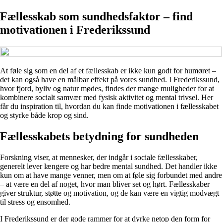
Fællesskab som sundhedsfaktor – find
motivationen i Frederikssund
At føle sig som en del af et fællesskab er ikke kun godt for humøret –
det kan også have en målbar effekt på vores sundhed. I Frederikssund,
hvor fjord, byliv og natur mødes, findes der mange muligheder for at
kombinere socialt samvær med fysisk aktivitet og mental trivsel. Her
får du inspiration til, hvordan du kan finde motivationen i fællesskabet
og styrke både krop og sind.
Fællesskabets betydning for sundheden
Forskning viser, at mennesker, der indgår i sociale fællesskaber,
generelt lever længere og har bedre mental sundhed. Det handler ikke
kun om at have mange venner, men om at føle sig forbundet med andre
– at være en del af noget, hvor man bliver set og hørt. Fællesskaber
giver struktur, støtte og motivation, og de kan være en vigtig modvægt
til stress og ensomhed.
I Frederikssund er der gode rammer for at dyrke netop den form for